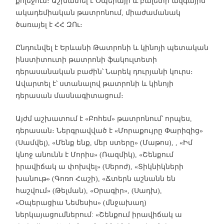
քոլեջում։ Աշխատել է Օպերայի և բալետի ազգային
ակադեմիական թատրոնում, միաժամանակ
ծառայել է ՀՀ ԶՈւ։
Ընդունվել է Երևանի Թատրոնի և կինոյի պետական
ինստիտուտի թատրոնի ֆակուլտետի
դերասանական բաժին՝ Նարեկ դուրյանի կուրս։
Ավարտել է՝ ստանալով թատրոնի և կինոյի
դերասան մասնագիտացում։
Այժմ աշխատում է «Բոհեմ» թատրոնում՝ որպես,
դերասան։ Ներգրավված է «Մորաքույրը Փարիզից»
(Սամվել), «Մենք ենք, մեր ստերը» (Մաթոս), , «Իմ
կնոջ անունն է Մորիս» (Ռազմիկ), «Շենքում
իրավիճակ ա փոխվել» (Սերոժ), «Տիկնիկների
խանութ» (Գոռո Հաշի), «Ճտերն աշնանն են
հաշվում» (Թելման), «Օրագիր», (Սադխ),
«Օպերացիա Նեմեսիս» (մնջախաղ)
ներկայացումներում: «Շենքում իրավիճակ ա